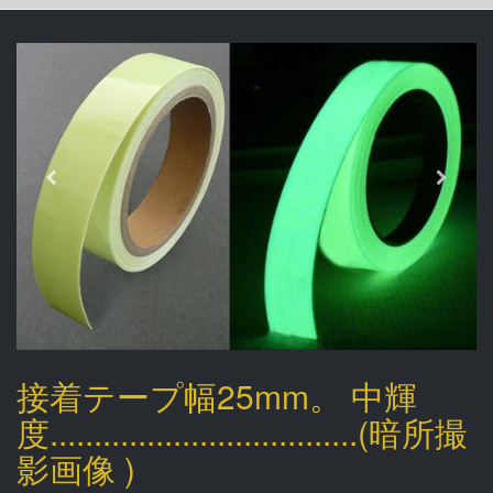
接着テープ幅25mm。 中輝
度...................................(暗所撮
影画像 )